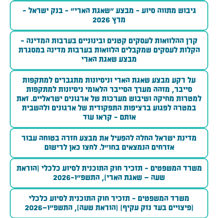
גיבוש מתווה סיוע - מבצע ״שאגת הארי״ - בנק ישראל -
מרץ 2026
קרן ההלוואות לעסקים קטנים ובינוניים בערבות המדינה -
הקלות לעסקים שמקבלים הלוואות בערבות מדינה במסגרת
מבצע שאגת הארי
על רקע מבצע שאגת הארי וניסיונות מתגברים למתקפות
סייבר, מזהה מערך הסייבר הלאומי ניסיונות למתקפות
למטרות מחיקה ושיבוש מערכות של ארגונים ישראליים. זאת
במטרה לפגוע ברציפות התפקודית של ארגונים ולהשבית
אותם - קראו עוד
מדינת ישראל החלה להפעיל את מבצע חזרה בטוחה עבור
אזרחים הנמצאים בחו"ל. לחצו כאן לרישום
משרד המשפטים - תזכיר חוק התוכנית לסיוע כלכלי (הוראת
שעה – שאגת הארי), התשפ"ו-2026
משרד המשפטים - תזכיר חוק התוכנית לסיוע כלכלי
(פיצויים בעד נזק עקיף) (הוראת שעה), התשפ"ו–2026