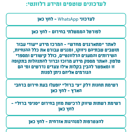
לעדכונים שוטפים ומידע רלוונטי:
לעדכוני WhatsApp - לחץ כאן
לפורטל הממשלתי בחירום - לחץ כאן
לאתר "מתארגנים מחדש" - המרכז מידע ייעודי עבור
תושבים שבתיהם ניזוקו, ומנגיש עבורם את כלל ההנחיות,
השירותים והמענים הרלוונטיים, כולל קישורים ומספרי
טלפון. האתר מספק מידע מרוכז וברור להתנהלות בתקופה
זו ומאפשר להבין בקלות אילו צעדים נדרשים ומי הם
הגורמים אליהם ניתן לפנות
רשימת תחנות דלק "צי ברזל" יופעלו בעת חירום ברחבי
הארץ - לחץ כאן
רשימת רשתות שיווק לרכישת מזון בחירום "סניפי ברזל" -
לחץ כאן
להצטרפות למנהיגות אזרחית - לחץ כאן