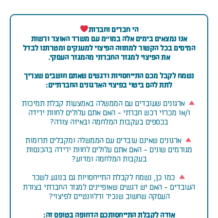
הי חברים וחברות
אנו נמצאים בימים אלה במו"מ עם משרד האוצר ורשות
המיסים בכל הקשור למתווה הפיצוי למענקים ומטרתנו לבדל
את הפיצוי למגזר החברתי מהמגזר העסקי.
נשמח לקבל מכם התייחסויות ודגשים שאתם חושבים שצריך
לתת להם ביטוי בפיצוי הארגונים החברתיים:
ארגונים שעובדים עם הממשלה באמצעות קבלת תמיכות
ו/או מכרזי רכש חברתי - האם אתם עלולים לחוות ירידה
בכספים בעקבות המלחמה ובאיזה צורה?
ארגונים שאינם עובדים עם הממשלה ומקבלים תרומות
מגורמים שונים - האם אתם עלולים לחוות ירידה בהכנסות
בעקבות המלחמה ומדוע?
כמו כן, נשמח לקבלת התייחסויות גם בנוגע לשכר
העובדים - האם יש דגשים שאופיינים למגזר החברתי בצורת
העסקה שחשוב שנכיר ורלוונטיים לפיצוי?
אודה לקבלת התייחסותכם הדחופה בטופס זה: