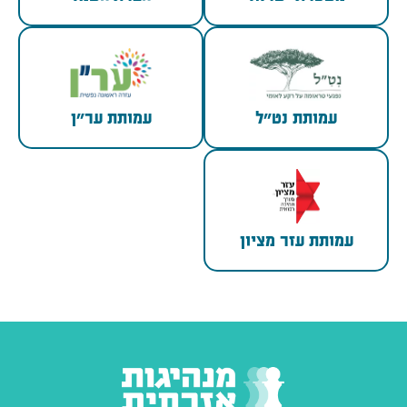
עמותת נט״ל
עמותת ער״ן
עמותת עזר מציון