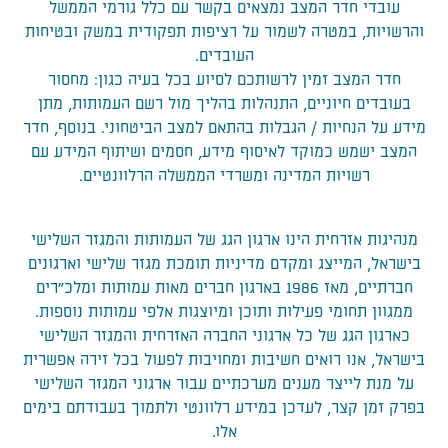
עובדי חדר המצב נמצאים בקשר עם כלל גורמי הממשל
והרשויות, במטרה לשמור על רציפות תפקודית במשק ובטיחות
העובדים.
חדר המצב זמין לרשותכם לסיוע בכל בעיה כגון: מחסור
בעובדים חיוניים, התנהלות בהליך מול רשם העמותות, מתן
מידע על הנחיות / הגבלות בהתאם למצב הביטחוני. בנוסף, חדר
המצב ישמש כמוקד לאיסוף מידע, חסמים ושיתוף המידע עם
רשויות המדינה ומשרדי הממשלה הרלוונטיים.
מנהיגות אזרחית הינו ארגון הגג של העמותות והמגזר השלישי
בישראל, המייצג ומקדם מדיניות תומכת מגזר שלישי וארגונים
חברתיים, מאז 1986 בארגון חברים מאות עמותות ומלכ"רים
ממגוון תחומי פעילות ותוכן ומיוצגות אלפי עמותות נוספות.
כארגון הגג של כל ארגוני החברה האזרחית והמגזר השלישי
בישראל, אנו רואים חשיבות ומחויבות לפעול בכל זירה אפשרית
על מנת לייצר מענים מערכתיים עבור ארגוני המגזר השלישי
בפרק זמן קצר, לעדכן במידע רלוונטי ולתמוך בעבודתם בימים
אלו.