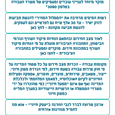
מוקד מיוחד לענייני עובדים ומעסיקים של משרד העבודה
בטלפון 3080*
רשות המיסים מרחיבה את "המסלול המהיר" להגשת תביעות
לנזק ישיר - עד 30 אלף ש"ח גם לפרטיים וגם לעסקים.
להגשת תביעה מקוונת - לחץ כאן
לאור מצב החירום ובהתאם הנחיות פיקוד העורף וגורמי
הביטחון, התחבורה הציבורית פועלת על פי הנחיות פיקוד
העורף במתכונת חירום. מוקדים ומפעילים בתחבורה
הציבורית - לחצו כאן
מקומות עבודה - הכרזת מצב חירום על כל שטחי המדינה על
פי חוק שירות עבודה בשעת חירום, לפי הגדרת משק חיוני:
ייצור, משאבים, שירותים, מוצרים, חומרים, אספקה ופעילות
החיוניים לקיום האוכלוסיה, למאמץ המלחמתי ולכלכלת
המדינה (אף אם אינם "מפעל חיוני") כפי שהוגדרו על ידי
משרדי הממשלה או הרשויות הייעודיות במערך המל"ח
כמשק חיוני
ארגון שרוצה לברר לגבי החרגה כ"עסק חיוני" - אנא פנו
לחמ"ל מנהיגות אזרחית